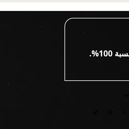
100%.
لى