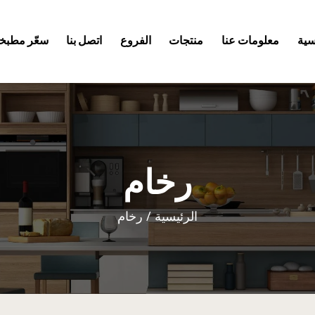
سية
معلومات عنا
منتجات
الفروع
اتصل بنا
سعّر مطبخك
رخام
الرئيسية
/ رخام